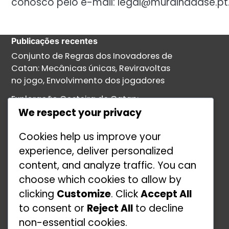
conosco pelo e-mail:
legal@muralhadase.pt
Publicações recentes
Conjunto de Regras dos Inovadores de
Catan: Mecânicas únicas, Reviravoltas
no jogo, Envolvimento dos jogadores
Exploração Costeira de Catan:
Vantagens marítimas, Benefícios
We respect your privacy
comerciais, Navegação no mapa
Cookies help us improve your
Padrões de Configuração do Torneio
experience, deliver personalized
de Catan: Arranjos de mesas,
content, and analyze traffic. You can
Distribuição de recursos, Organização
choose which cookies to allow by
dos jogadores
clicking
Customize
. Click
Accept All
Conjunto de Regras dos Mercadores de
to consent or
Reject All
to decline
Catan: Rotas comerciais, Estratégias
non-essential cookies.
económicas, Gestão de recursos