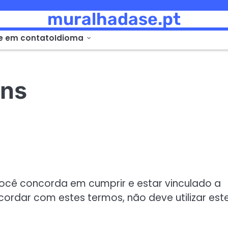
muralhadase.pt
re em contato
Idioma
ons
 você concorda em cumprir e estar vinculado a
ordar com estes termos, não deve utilizar est