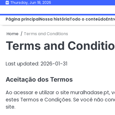
Skip
Thursday, Jun 18, 2026
to
content
Página principal
Nossa história
Todo o conteúdo
Ent
Home
Terms and Conditions
Terms and Conditi
Last updated: 2026-01-31
Aceitação dos Termos
Ao acessar e utilizar o site muralhadase.pt,
estes Termos e Condições. Se você não conc
site.